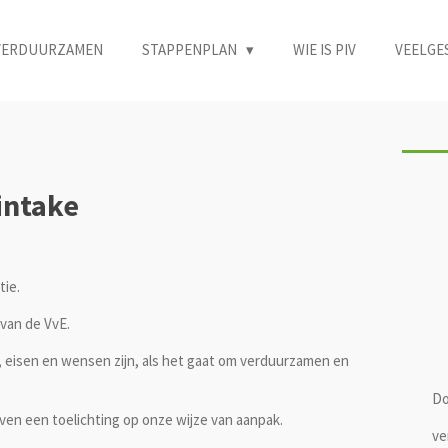
 VERDUURZAMEN
STAPPENPLAN
WIE IS PIV
VEELGE
 intake
tie.
 van de VvE.
eisen en wensen zijn, als het gaat om verduurzamen en
Do
even een toelichting op onze wijze van aanpak.
ve