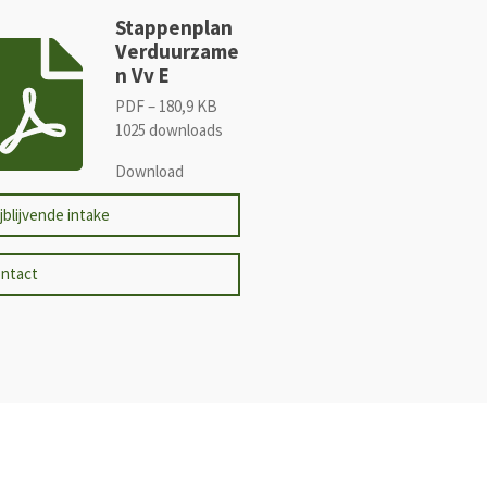
Stappenplan
Verduurzame
n Vv E
PDF – 180,9 KB
1025 downloads
Download
ijblijvende intake
ntact