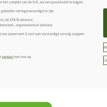
or het complex van de VvE, om een goed beeld te krijgen.
 gebieden vertegenwoordigd te zijn:
ch, de EPA W adviseur;
nancieel-, organisatorisch adviseur.
len we samen met U vast wat verstandige vervolg stappen
Vr
st
contact
met ons op.
Co