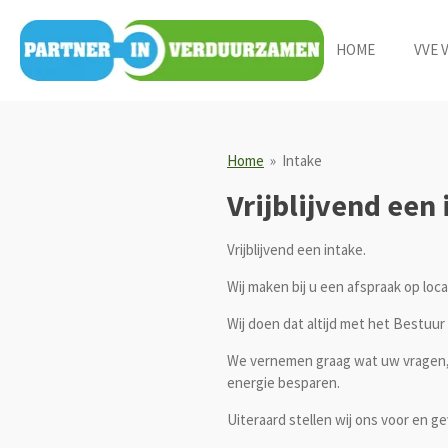
Ga
direct
HOME
VVE
naar
de
hoofdinhoud
Home
»
Intake
Vrijblijvend een
Vrijblijvend een intake.
Wij maken bij u een afspraak op loca
Wij doen dat altijd met het Bestuur
We vernemen graag wat uw vragen, 
energie besparen.
Uiteraard stellen wij ons voor en g