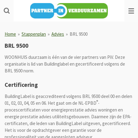
Ga
direct
naar
de
hoofdinhoud
Home
»
Stappenplan
»
Advies
»
BRL 9500
BRL 9500
WOONHUIS duurzaam is één van de vier partners van PiV. Deze
organisatie is lid van Buildinglabel en gecertificeerd volgens de
BRL 9500 norm.
Certificering
BuildingLabel is geaccrediteerd volgens BRL 9500 deel 00 en delen
®
01, 02, 03, 04, 05 en 06. Het gaat om de NL-EPBD
-
procescertificaten voor energieprestatie advies woningen en
energie prestatie advies utiliteitsgebouwen. Daarmee zijn de EPA-
certificaten, die leden van BuildingLabel uitgeven, gecertificeerd.
Het is voor de opdrachtgever een garantie voor de
professionaliteit van de aangesloten adviseur.